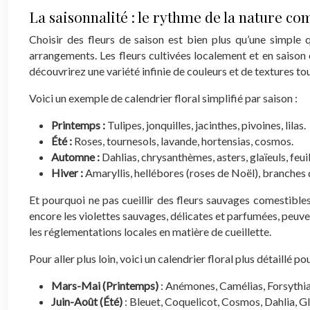
La saisonnalité : le rythme de la nature c
Choisir des fleurs de saison est bien plus qu’une simple q
arrangements. Les fleurs cultivées localement et en saison
découvrirez une variété infinie de couleurs et de textures tou
Voici un exemple de calendrier floral simplifié par saison :
Printemps :
Tulipes, jonquilles, jacinthes, pivoines, lilas.
Été :
Roses, tournesols, lavande, hortensias, cosmos.
Automne :
Dahlias, chrysanthèmes, asters, glaïeuls, feui
Hiver :
Amaryllis, hellébores (roses de Noël), branches 
Et pourquoi ne pas cueillir des fleurs sauvages comestibles
encore les violettes sauvages, délicates et parfumées, peuvent 
les réglementations locales en matière de cueillette.
Pour aller plus loin, voici un calendrier floral plus détaillé po
Mars-Mai (Printemps)
: Anémones, Camélias, Forsythias
Juin-Août (Été)
: Bleuet, Coquelicot, Cosmos, Dahlia, Gl