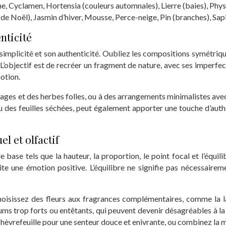
e, Cyclamen, Hortensia (couleurs automnales), Lierre (baies), Phys
 de Noël), Jasmin d’hiver, Mousse, Perce-neige, Pin (branches), Sap
nticité
a simplicité et son authenticité. Oubliez les compositions symétrique
 L’objectif est de recréer un fragment de nature, avec ses imperfec
otion.
es et des herbes folles, ou à des arrangements minimalistes avec un
 des feuilles séchées, peut également apporter une touche d’authent
el et olfactif
base tels que la hauteur, la proportion, le point focal et l’équili
te une émotion positive. L’équilibre ne signifie pas nécessairemen
oisissez des fleurs aux fragrances complémentaires, comme la la
fums trop forts ou entêtants, qui peuvent devenir désagréables à la
chèvrefeuille pour une senteur douce et enivrante, ou combinez la m