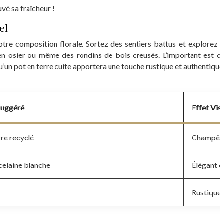
uvé sa fraîcheur !
el
tre composition florale. Sortez des sentiers battus et explorez 
en osier ou même des rondins de bois creusés. L’important est 
qu’un pot en terre cuite apportera une touche rustique et authentiqu
Suggéré
Effet Vi
rre recyclé
Champêt
celaine blanche
Élégant 
Rustique