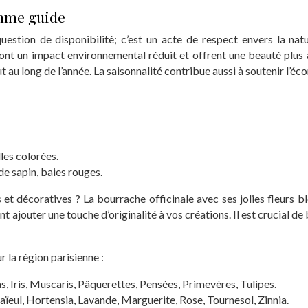
omme guide
uestion de disponibilité; c’est un acte de respect envers la nat
 ont un impact environnemental réduit et offrent une beauté plus a
t au long de l’année. La saisonnalité contribue aussi à soutenir l’éc
lles colorées.
de sapin, baies rouges.
 et décoratives ? La bourrache officinale avec ses jolies fleurs bl
ajouter une touche d’originalité à vos créations. Il est crucial de b
ur la région parisienne :
, Iris, Muscaris, Pâquerettes, Pensées, Primevères, Tulipes.
aïeul, Hortensia, Lavande, Marguerite, Rose, Tournesol, Zinnia.