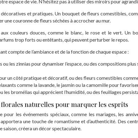
re espace de vie. N’hésitez pas à utiliser des miroirs pour agrandir 
ois décoratives et pratiques. Un bouquet de fleurs comestibles, co
er une couronne de fleurs séchées à accrocher au mur.
s aux couleurs douces, comme le blanc, le rose et le vert. Un 
parfums trop forts ou entêtants, qui peuvent perturber le repos.
tenant compte de l’ambiance et de la fonction de chaque espace :
s ou les zinnias pour dynamiser l’espace, ou des compositions plus
our un côté pratique et décoratif, ou des fleurs comestibles comme l
elaxants comme la lavande, le jasmin ou la camomille pour favoriser
u les bromélias qui apprécient l’humidité, ou des feuillages persi
florales naturelles pour marquer les esprits
sée pour les événements spéciaux, comme les mariages, les anniv
apportera une touche de romantisme et d’authenticité. Des centre
de saison, créera un décor spectaculaire.