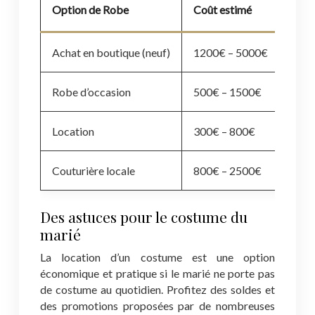
Option de Robe
Coût estimé
Avan
Achat en boutique (neuf)
1200€ – 5000€
Choi
Robe d’occasion
500€ – 1500€
Écon
Location
300€ – 800€
Écol
Couturière locale
800€ – 2500€
Sur 
Des astuces pour le costume du
marié
La location d’un costume est une option
économique et pratique si le marié ne porte pas
de costume au quotidien. Profitez des soldes et
des promotions proposées par de nombreuses