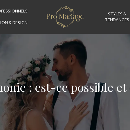
OFESSIONNELS
STYLES &
TENDANCES
ION & DESIGN
onie : est-ce possible e