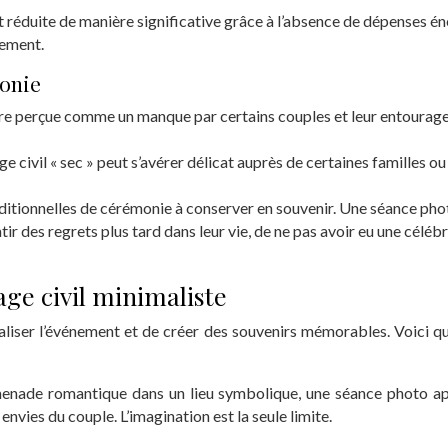
 réduite de manière significative grâce à l’absence de dépenses én
nement.
monie
tre perçue comme un manque par certains couples et leur entourage
 civil « sec » peut s’avérer délicat auprès de certaines familles ou 
raditionnelles de cérémonie à conserver en souvenir. Une séance pho
r des regrets plus tard dans leur vie, de ne pas avoir eu une céléb
age civil minimaliste
aliser l’événement et de créer des souvenirs mémorables. Voici qu
enade romantique dans un lieu symbolique, une séance photo apr
vies du couple. L’imagination est la seule limite.