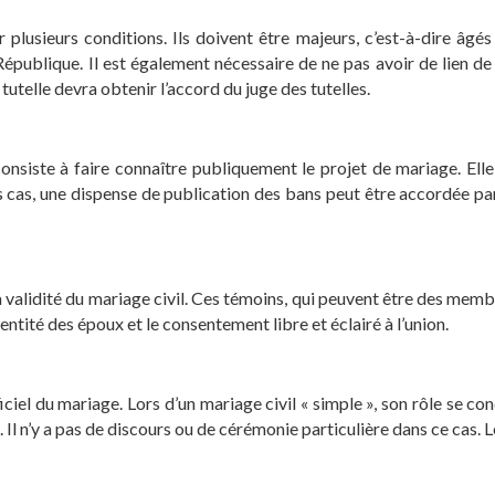
 plusieurs conditions. Ils doivent être majeurs, c’est-à-dire âgé
épublique. Il est également nécessaire de ne pas avoir de lien de p
utelle devra obtenir l’accord du juge des tutelles.
consiste à faire connaître publiquement le projet de mariage. Ell
ns cas, une dispense de publication des bans peut être accordée pa
validité du mariage civil. Ces témoins, qui peuvent être des membre
entité des époux et le consentement libre et éclairé à l’union.
fficiel du mariage. Lors d’un mariage civil « simple », son rôle se c
 Il n’y a pas de discours ou de cérémonie particulière dans ce cas. 