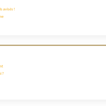
s avisés !
ème
nt
i ?